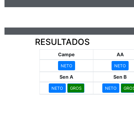
RESULTADOS
Campe
AA
NETO
NETO
Sen A
Sen B
NETO
GROS
NETO
GRO