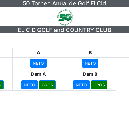
50 Torneo Anual de Golf El Cid
EL CID GOLF and COUNTRY CLUB
A
B
NETO
NETO
Dam A
Dam B
S
NETO
GROS
NETO
GROS