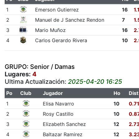
1
Emerson Gutierrez
16
1.
2
Manuel de J Sanchez Rendon
7
1.
3
Mario Muñoz
16
2
4
Carlos Gerardo Rivera
10
2
GRUPO: Senior / Damas
Lugares:
4
Ultima Actualización:
2025-04-20 16:25
Po
Club
Jugador
Ho
Dist
1
Elisa Navarro
10
0.7
2
Rosy Castillo
10
0.8
3
Elizabeth Sanchez
12
2.7
4
Baltazar Ramirez
12
3.2