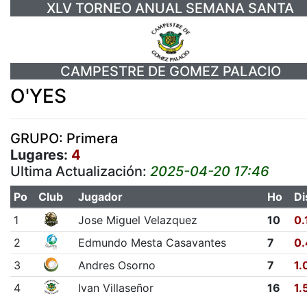
XLV TORNEO ANUAL SEMANA SANTA
CAMPESTRE DE GOMEZ PALACIO
O'YES
GRUPO: Primera
Lugares:
4
Ultima Actualización:
2025-04-20 17:46
Po
Club
Jugador
Ho
Di
1
Jose Miguel Velazquez
10
0.
2
Edmundo Mesta Casavantes
7
0.
3
Andres Osorno
7
1.
4
Ivan Villaseñor
16
1.