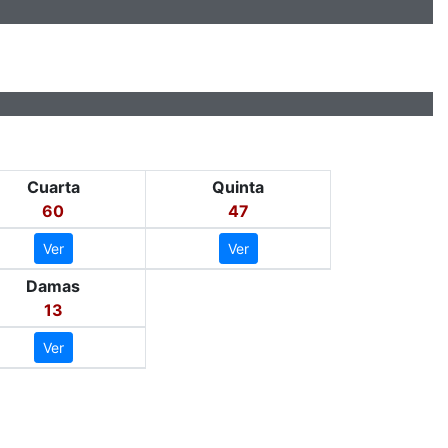
Cuarta
Quinta
60
47
Ver
Ver
Damas
13
Ver