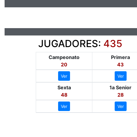
JUGADORES:
435
Campeonato
Primera
20
43
Ver
Ver
Sexta
1a Senior
48
28
Ver
Ver