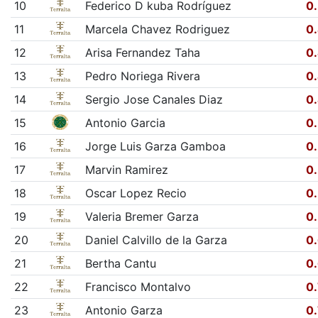
10
Federico D kuba Rodríguez
0
11
Marcela Chavez Rodriguez
0
12
Arisa Fernandez Taha
0
13
Pedro Noriega Rivera
0
14
Sergio Jose Canales Diaz
0
15
Antonio Garcia
0
16
Jorge Luis Garza Gamboa
0
17
Marvin Ramirez
0
18
Oscar Lopez Recio
0
19
Valeria Bremer Garza
0
20
Daniel Calvillo de la Garza
0
21
Bertha Cantu
0
22
Francisco Montalvo
0
23
Antonio Garza
0.