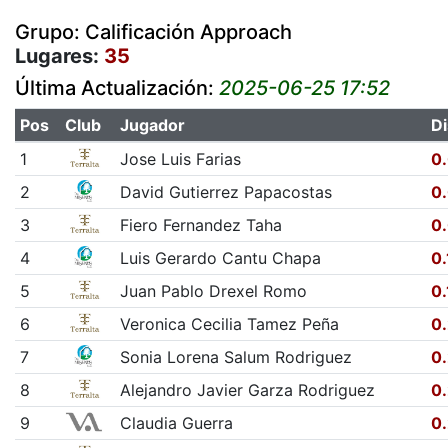
Grupo: Calificación Approach
Lugares:
35
Última Actualización:
2025-06-25 17:52
Pos
Club
Jugador
Di
1
Jose Luis Farias
0
2
David Gutierrez Papacostas
0
3
Fiero Fernandez Taha
0
4
Luis Gerardo Cantu Chapa
0.
5
Juan Pablo Drexel Romo
0.
6
Veronica Cecilia Tamez Peña
0
7
Sonia Lorena Salum Rodriguez
0
8
Alejandro Javier Garza Rodriguez
0
9
Claudia Guerra
0