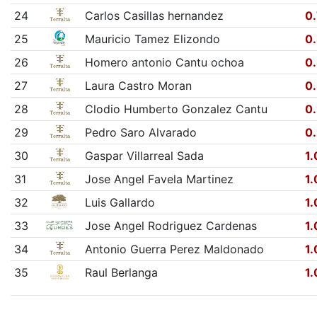
24
Carlos Casillas hernandez
0
25
Mauricio Tamez Elizondo
0
26
Homero antonio Cantu ochoa
0
27
Laura Castro Moran
0
28
Clodio Humberto Gonzalez Cantu
0
29
Pedro Saro Alvarado
0
30
Gaspar Villarreal Sada
1.
31
Jose Angel Favela Martinez
1.
32
Luis Gallardo
1.
33
Jose Angel Rodriguez Cardenas
1.
34
Antonio Guerra Perez Maldonado
1.
35
Raul Berlanga
1.